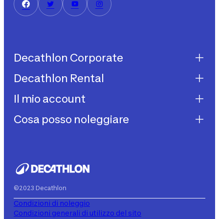
Decathlon Corporate
Decathlon Rental
Decathlon United
Lavora con noi
Il mio account
Decathlon Rental
Impegni sostenibilità
Come funziona?
Cosa posso noleggiare
I miei acquisti
Aiuto
I miei noleggi
Biciclette da bambino
I miei abbonamenti
Decathlon Rent
©2023 Decathlon
Condizioni di noleggio
Condizioni generali di utilizzo del sito