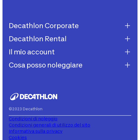
Decathlon Corporate
Decathlon Rental
Decathlon United
Lavora con noi
Il mio account
Decathlon Rental
Impegni sostenibilità
Come funziona?
Cosa posso noleggiare
I miei acquisti
Aiuto
I miei noleggi
Biciclette da bambino
I miei abbonamenti
Decathlon Rent
©2023 Decathlon
Condizioni di noleggio
Condizioni generali di utilizzo del sito
Informativa sulla privacy
Cookies