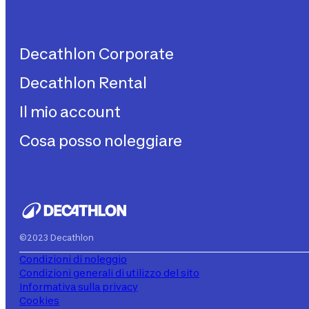
Decathlon Corporate
Decathlon Rental
Decathlon United
Lavora con noi
Il mio account
Decathlon Rental
Impegni sostenibilità
Come funziona?
Cosa posso noleggiare
I miei acquisti
Aiuto
I miei noleggi
Biciclette da bambino
I miei abbonamenti
Decathlon Rent
©2023 Decathlon
Condizioni di noleggio
Condizioni generali di utilizzo del sito
Informativa sulla privacy
Cookies