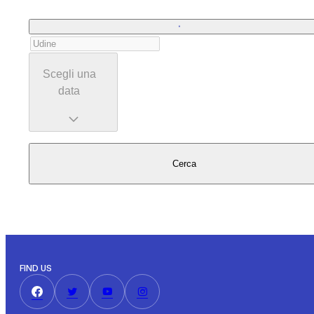
Scegli una
data
Cerca
FIND US