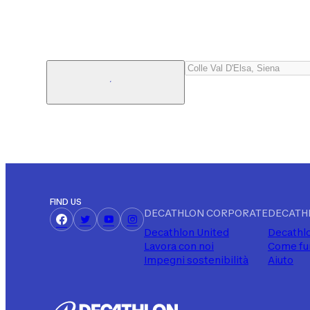
FIND US
DECATHLON CORPORATE
DECATH
Decathlon United
Decathlo
Lavora con noi
Come fu
Impegni sostenibilità
Aiuto