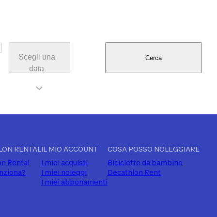
Scegli una
Cerca
data
LON RENTAL
IL MIO ACCOUNT
COSA POSSO NOLEGGIARE
n Rental
I miei acquisti
Biciclette da bambino
nziona?
I miei noleggi
Decathlon Rent
I miei abbonamenti