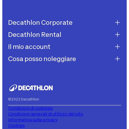
Decathlon Corporate
Decathlon Rental
Decathlon United
Lavora con noi
Il mio account
Decathlon Rental
Impegni sostenibilità
Come funziona?
Cosa posso noleggiare
I miei acquisti
Aiuto
I miei noleggi
Biciclette da bambino
I miei abbonamenti
Decathlon Rent
©2023 Decathlon
Condizioni di noleggio
Condizioni generali di utilizzo del sito
Informativa sulla privacy
Cookies