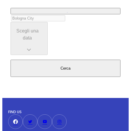
Scegli una
data
Cerca
FIND US